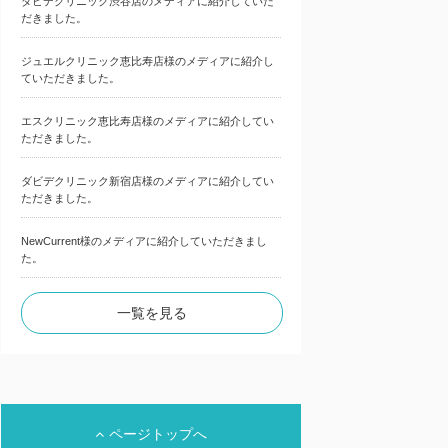
ダビデクリニック渋谷店のメディアに紹介していた
だきました。
ジュエルクリニック恵比寿店様のメディアに紹介し
ていただきました。
エスクリニック恵比寿店様のメディアに紹介してい
ただきました。
ダビデクリニック新宿店様のメディアに紹介してい
ただきました。
NewCurrent様のメディアに紹介していただきまし
た。
一覧を見る
ページトップへ