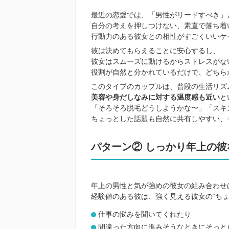
最近の恋愛では、「男性がリードすべき」
自分の考えを押しつけない、素直で落ち着
行動力のある彼女との相性がすごくいいケ
彼は決めてもらえることに安心するし、
彼女はスムーズに動けるからストレスがな
役割が自然と分かれているだけで、どちら
このタイプのカップルは、普段の生活リズ
美容や身だしなみに対する温度感も近い
と
「そろそろ脱毛どうしようかな〜」「スキ
ちょっとした話題も自然に共有しやすい、
パターン② しっかり年上の
年上の男性と気が強めの彼女の組み合わせ
経験値のある彼は、強く見える彼女の“ち
仕事の悩みを聞いてくれたり
間違った方向に進みそうなときにそっと