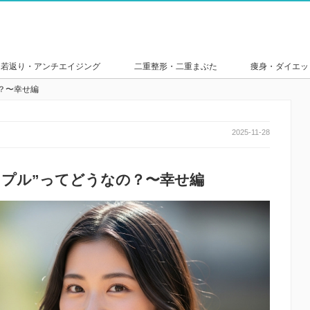
若返り・アンチエイジング
二重整形・二重まぶた
痩身・ダイエッ
？〜幸せ編
2025-11-28
ップル”ってどうなの？〜幸せ編