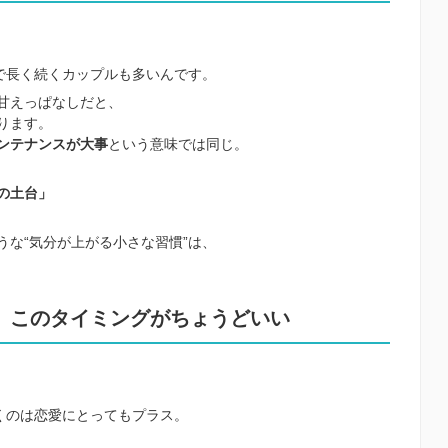
で長く続くカップルも多いんです。
甘えっぱなしだと、
ります。
ンテナンスが大事
という意味では同じ。
の土台」
な“気分が上がる小さな習慣”は、
、このタイミングがちょうどいい
くのは恋愛にとってもプラス。