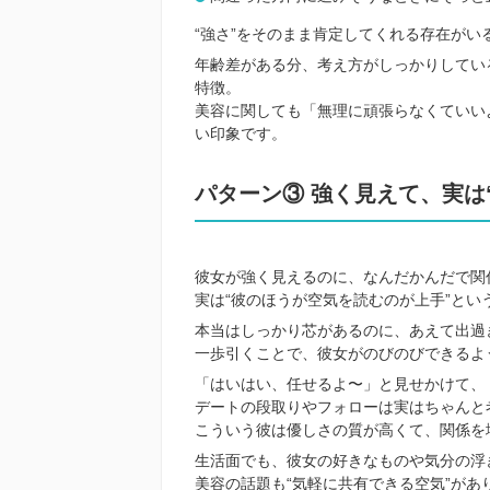
“強さ”をそのまま肯定してくれる存在が
年齢差がある分、考え方がしっかりしてい
特徴。
美容に関しても「無理に頑張らなくていい
い印象です。
パターン③ 強く見えて、実は
彼女が強く見えるのに、なんだかんだで関
実は“彼のほうが空気を読むのが上手”とい
本当はしっかり芯があるのに、あえて出過
一歩引くことで、彼女がのびのびできるよ
「はいはい、任せるよ〜」と見せかけて、
デートの段取りやフォローは実はちゃんと
こういう彼は優しさの質が高くて、関係を
生活面でも、彼女の好きなものや気分の浮
美容の話題も“気軽に共有できる空気”があ