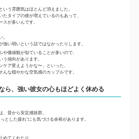
という雰囲気はほとんど消えました。
いたタイプの彼が増えているのもあって、
ースが多いんです。
い。
が強い弱いという話ではなかったりします。
ムや価値観が似ていることが多いので、
いう傾向があります。
ンケア変えようかな〜」といった、
そんな穏やかな空気感のカップルです。
彼なら、強い彼女の心もほどよく休める
は、昔から安定感抜群。
ょっとした疲れ”にも気づける余裕があります。
止めてくれたり