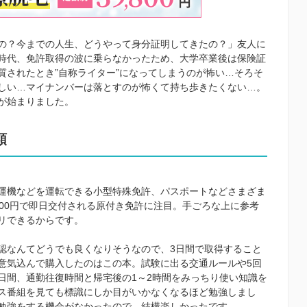
の？今までの人生、どうやって身分証明してきたの？」友人に
時代、免許取得の波に乗らなかったため、大学卒業後は保険証
質されたとき”自称ライター”になってしまうのが怖い…そろそ
しい…マイナンバーは落とすのが怖くて持ち歩きたくない…。
が始まりました。
類
運機などを運転できる小型特殊免許、パスポートなどさまざま
00円で即日交付される原付き免許に注目。手ごろな上に参考
リできるからです。
認なんてどうでも良くなりそうなので、3日間で取得すること
意気込んで購入したのは
この本
。試験に出る交通ルールや5回
日間、通勤往復時間と帰宅後の1～2時間をみっちり使い知識を
ス番組を見ても標識にしか目がいかなくなるほど勉強しまし
勉強をする機会がなかったので、結構楽しかったです。