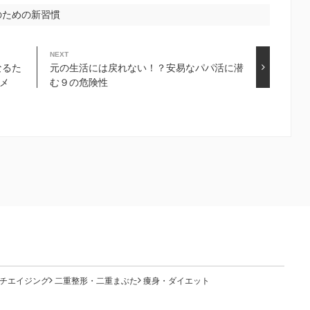
のための新習慣
NEXT
なるた
元の生活には戻れない！？安易なパパ活に潜
メ
む９の危険性
チエイジング
二重整形・二重まぶた
痩身・ダイエット