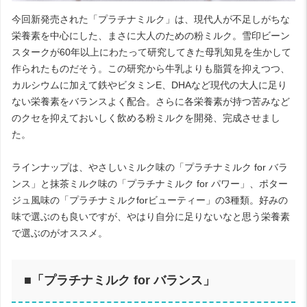
今回新発売された「プラチナミルク」は、現代人が不足しがちな
栄養素を中心にした、まさに大人のための粉ミルク。雪印ビーン
スタークが60年以上にわたって研究してきた母乳知見を生かして
作られたものだそう。この研究から牛乳よりも脂質を抑えつつ、
カルシウムに加えて鉄やビタミンE、DHAなど現代の大人に足り
ない栄養素をバランスよく配合。さらに各栄養素が持つ苦みなど
のクセを抑えておいしく飲める粉ミルクを開発、完成させまし
た。
ラインナップは、やさしいミルク味の「プラチナミルク for バラ
ンス」と抹茶ミルク味の「プラチナミルク for パワー」、ポター
ジュ風味の「プラチナミルクforビューティー」の3種類。好みの
味で選ぶのも良いですが、やはり自分に足りないなと思う栄養素
で選ぶのがオススメ。
■「プラチナミルク for バランス」