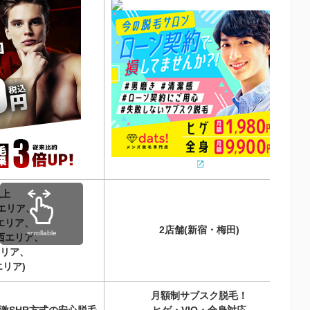
以上
エリア、
エリア、
2店舗(新宿・梅田)
scrollable
西エリア、
リア、
リア)
月額制サブスク脱毛！
激SHR方式の安心脱毛
ヒゲ・VIO・全身対応