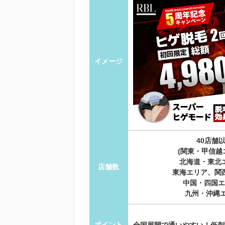
イメージ
40店舗
(関東・甲信越
北海道・東北
店舗数
東海エリア、関
中国・四国エ
九州・沖縄エ
ポイント
全国展開で通いやすい！低刺