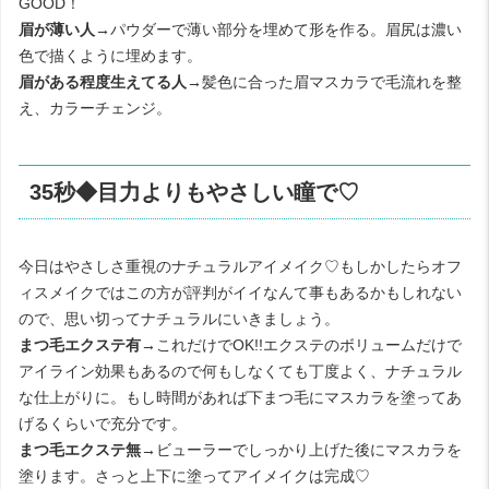
GOOD！
眉が薄い人→
パウダーで薄い部分を埋めて形を作る。眉尻は濃い
色で描くように埋めます。
眉がある程度生えてる人→
髪色に合った眉マスカラで毛流れを整
え、カラーチェンジ。
35秒◆目力よりもやさしい瞳で♡
今日はやさしさ重視のナチュラルアイメイク♡もしかしたらオフ
ィスメイクではこの方が評判がイイなんて事もあるかもしれない
ので、思い切ってナチュラルにいきましょう。
まつ毛エクステ有→
これだけでOK!!エクステのボリュームだけで
アイライン効果もあるので何もしなくても丁度よく、ナチュラル
な仕上がりに。もし時間があれば下まつ毛にマスカラを塗ってあ
げるくらいで充分です。
まつ毛エクステ無→
ビューラーでしっかり上げた後にマスカラを
塗ります。さっと上下に塗ってアイメイクは完成♡