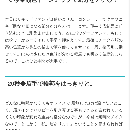
本日はリキッドファンデは使いません！コンシーラーでクマやニ
キビ跡など気になる部分だけをカバーします。薄―く広範囲に叩
き込むように馴染ませましょう。次にパウダーファンデ、もしく
は粉で、かるーくそして手早く押さえます。最後にチークを頬の
高い位置から鼻筋の横まで筆を使ってさサッと一周、楕円形に乗
せます。ほんの少しだけ色味が分かる程度でも明るく健康的にな
るので、このひと手間が大事です。
20秒◆眉毛で輪郭をはっきりと。
どんなに時間がなくてもオフィスで“眉無し”だけは避けたいとこ
ろ。眉メイクでハッピーを引き寄せる事もできると言われている
くらい印象が変わる重要な部分なのですが、今回は短時間メイク
なので、とにかく「私、眉あります」ということを伝えられれば