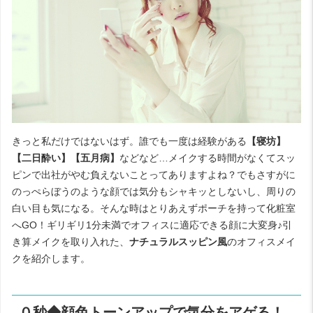
きっと私だけではないはず。誰でも一度は経験がある
【寝坊】
【二日酔い】【五月病】
などなど…メイクする時間がなくてスッ
ピンで出社がやむ負えないことってありますよね？でもさすがに
のっぺらぼうのような顔では気分もシャキッとしないし、周りの
白い目も気になる。そんな時はとりあえずポーチを持って化粧室
へGO！ギリギリ1分未満でオフィスに適応できる顔に大変身♪引
き算メイクを取り入れた、
ナチュラルスッピン風
のオフィスメイ
クを紹介します。
０秒◆顔色トーンアップで気分をアゲる！