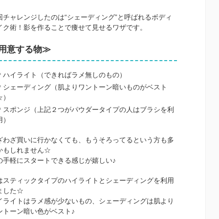
回チャレンジしたのは“シェーディング”と呼ばれるボディ
イク術！影を作ることで痩せて見せるワザです。
用意する物≫
＊ハイライト（できればラメ無しのもの）
＊シェーディング（肌よりワントーン暗いものがベスト
☆）
＊スポンジ（上記２つがパウダータイプの人はブラシを利
用）
ざわざ買いに行かなくても、もうそろってるという方も多
かもしれません☆
の手軽にスタートできる感じが嬉しい♪
はスティックタイプのハイライトとシェーディングを利用
ました☆
イライトはラメ感が少ないもの、シェーディングは肌より
ントーン暗い色がベスト♪