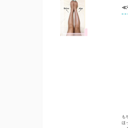
≪
も
ほ