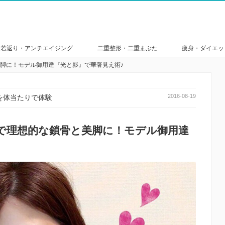
若返り・アンチエイジング
二重整形・二重まぶた
痩身・ダイエッ
脚に！モデル御用達『光と影』で華奢見え術♪
2016-08-19
を体当たりで体験
で理想的な鎖骨と美脚に！モデル御用達