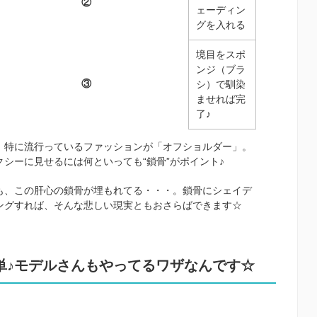
②
ェーディン
グを入れる
境目をスポ
ンジ（ブラ
③
シ）で馴染
ませれば完
了♪
、特に流行っているファッションが「オフショルダー」。
クシーに見せるには何といっても“鎖骨”がポイント♪
も、この肝心の鎖骨が埋もれてる・・・。鎖骨にシェイデ
ングすれば、そんな悲しい現実ともおさらばできます☆
単♪モデルさんもやってるワザなんです☆