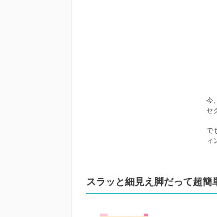
今
セ
で
ィ
スラッと細見え脚だって超簡