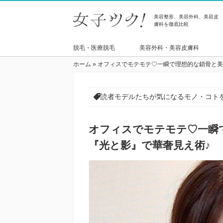
美容整形、美容外科、美容皮
膚科を徹底比較
脱毛・医療脱毛
美容外科・美容皮膚科
ホーム
»
オフィスでモテモテ♡一瞬で理想的な鎖骨と美
読者モデルたちが気になるモノ・コト
オフィスでモテモテ♡一瞬
『光と影』で華奢見え術♪