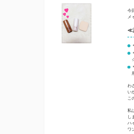
今
メ
≪
わ
い
こ
私
し
ハ
ワ