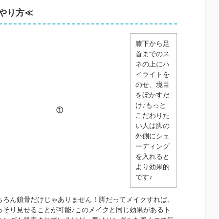
やり方≪
膝下から足
首までのス
ネの上にハ
イライトを
のせ、境目
をぼかすだ
け♪もっと
①
こだわりた
い人は脚の
外側にシェ
ーディング
を入れると
より効果的
です♪
ちろん鎖骨だけじゃありません！脚だってメイクすれば、
っそり見せることが可能♪このメイクと同じ効果があるト