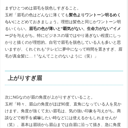
まずひとつめは眉毛を脱色しすぎること。
玉村「眉毛の色はどんなに薄くても
髪色よりワントーン明るめく
らい
にとどめておきましょう。理想は髪色と同じかワントーン明
るいくらい。
眉毛の色が薄いと“覇気がない、生命力がない”イメ
ージ
を与えがち。特にビジネスの場ではやり過ぎない程度にしっ
かりと描くのが理想的。自宅で眉毛を脱色している人も多いと思
いますが、くれぐれも“テレビに夢中になって時間を置きすぎ、眉
毛が真金髪に…！”なんてことのないように（笑）」
上がりすぎ眉
次にNGなのが眉の角度が上がりすぎていること。
玉村「時々、眉山の角度がほぼ90度、直角になっている人を見か
けます。角度が強くて太い眉毛は、気の強い印象を与えがち。商
談などで相手を威嚇したい時などには使えるかもしれませんが
（笑）、基本は眉頭から眉山までは自眉に沿って描き、急に角度