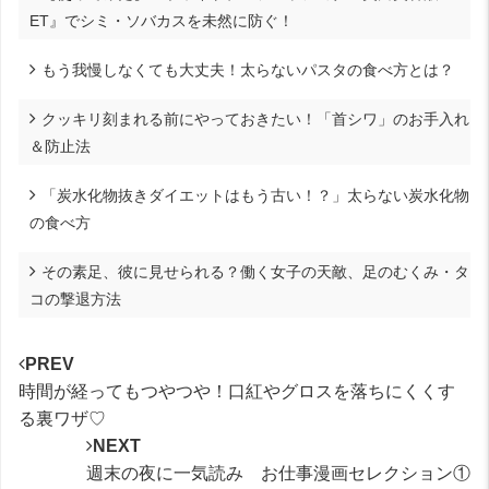
ET』でシミ・ソバカスを未然に防ぐ！
もう我慢しなくても大丈夫！太らないパスタの食べ方とは？
クッキリ刻まれる前にやっておきたい！「首シワ」のお手入れ
＆防止法
「炭水化物抜きダイエットはもう古い！？」太らない炭水化物
の食べ方
その素足、彼に見せられる？働く女子の天敵、足のむくみ・タ
コの撃退方法
PREV
時間が経ってもつやつや！口紅やグロスを落ちにくくす
る裏ワザ♡
NEXT
週末の夜に一気読み お仕事漫画セレクション①