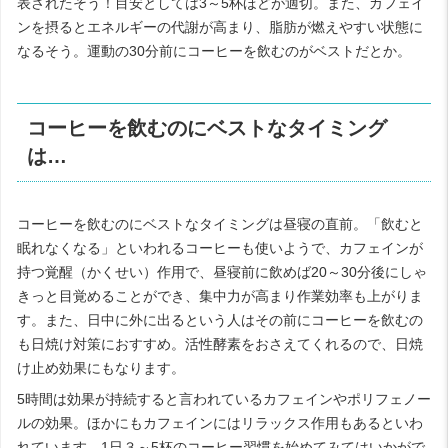
表されたそう！目安としては3～5杯ほどが適切。また、カフェイ
ンを摂るとエネルギーの代謝が高まり、脂肪が燃えやすい状態に
なるそう。運動の30分前にコーヒーを飲むのがベストだとか。
コーヒーを飲むのにベストなタイミング
は…
コーヒーを飲むのにベストなタイミングは昼寝の直前。「飲むと
眠れなくなる」といわれるコーヒーも使いようで、カフェインが
持つ覚醒（かくせい）作用で、昼寝前に飲めば20～30分後にしゃ
きっと目覚めることができ、集中力が高まり作業効率も上がりま
す。また、日中に外に出るという人はその前にコーヒーを飲むの
も日焼け対策におすすめ。活性酵素をおさえてくれるので、日焼
け止め効果にもなります。
5時間は効果が持続すると言われているカフェインやポリフェノー
ルの効果。ほかにもカフェインにはリラックス作用もあるといわ
れています。1日３～5杯のコーヒー習慣を始めてみてはいかがで