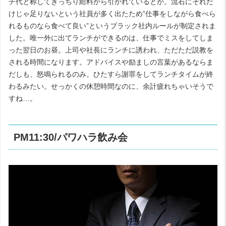
チ代と称してきっちり給料から引かれているとか。流石にそれだ
けじゃ足りないという社員が多く出たため”仕事をしながら食べら
れるものなら食べて良い”というブラック社内ルールが制定されま
した。唯一外に出てランチができるのは、仕事でミスをしてしま
った翌日のお昼。上司や社長にランチに誘われ、ただただ説教を
される時間になります。アドバイスや励ましの言葉があるならま
だしも、怒鳴られるのみ。ひたすら謝罪をしてランチタイムが終
わるみたい。せっかくの休憩時間なのに、余計疲れちゃいそうで
すね…。
PM11:30/パワハラ飲み会