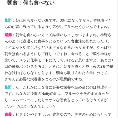
朝食：何も食べない
椎野
：朝は何も食べない派です。30代になってから、昨晩食べた
ものが胃に残っているような気がして食べたくないんですよね。
齋藤
：朝食を食べない方って結構いらっしゃいますよね。椎野さ
んのように夜遅くに食事をとるといった食生活の乱れだったり、
ダイエットや忙しさなどさまざまな背景がありますが、やっぱり
朝食は食べるようにしてほしいですね。食べることで脳や神経が
働いて、スッと仕事モードに入っていけると思いますよ。あとは1
日の栄養バランスを考えたときに、朝食を抜くと昼・夜の2食で補
わなければならなくなります。朝食も取り入れた３食に分けて、
きちんと必要な栄養素をとるのが理想的ですね。
椎野
：た、たしかに…２食に必要な栄養を詰め込むのは無理そう
です。ちなみに後輩のNattyの朝は、フルーツをそのまま食べた
り、スムージーにしたりオサレな朝食をとっているそうですが…
フルーツはどうなんでしょう？
齋藤
：ビタミンやミネラルが豊富なので、美容のためにもとって