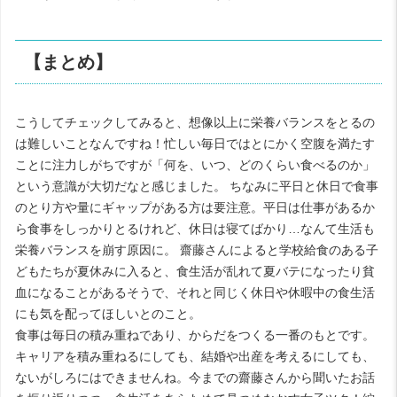
【まとめ】
こうしてチェックしてみると、想像以上に栄養バランスをとるの
は難しいことなんですね！忙しい毎日ではとにかく空腹を満たす
ことに注力しがちですが「何を、いつ、どのくらい食べるのか」
という意識が大切だなと感じました。 ちなみに平日と休日で食事
のとり方や量にギャップがある方は要注意。平日は仕事があるか
ら食事をしっかりとるけれど、休日は寝てばかり…なんて生活も
栄養バランスを崩す原因に。 齋藤さんによると学校給食のある子
どもたちが夏休みに入ると、食生活が乱れて夏バテになったり貧
血になることがあるそうで、それと同じく休日や休暇中の食生活
にも気を配ってほしいとのこと。
食事は毎日の積み重ねであり、からだをつくる一番のもとです。
キャリアを積み重ねるにしても、結婚や出産を考えるにしても、
ないがしろにはできませんね。今までの齋藤さんから聞いたお話