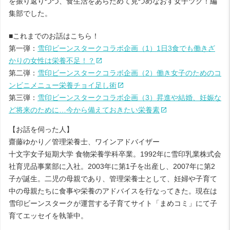
を振り返りつつ、食生活をあらためて見つめなおす女子ツク！編
集部でした。
■これまでのお話はこちら！
第一弾：
雪印ビーンスタークコラボ企画（1）1日3食でも働きざ
かりの女性は栄養不足！？
第二弾：
雪印ビーンスタークコラボ企画（2）働き女子のためのコ
ンビニメニュー栄養チョイ足し術
第三弾：
雪印ビーンスタークコラボ企画（3）昇進や結婚、妊娠な
ど将来のために…今から備えておきたい栄養素
【お話を伺った人】
齋藤ゆかり／管理栄養士、ワインアドバイザー
十文字女子短期大学 食物栄養学科卒業。1992年に雪印乳業株式会
社育児品事業部に入社。2003年に第1子を出産し、2007年に第2
子が誕生。二児の母親であり、管理栄養士として、妊婦や子育て
中の母親たちに食事や栄養のアドバイスを行なってきた。現在は
雪印ビーンスタークが運営する子育てサイト「まめコミ」にて子
育てエッセイを執筆中。