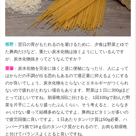
椎野
：翌日の胃がもたれるのを避けるために、夕食は野菜とゆで
た豚肉だけなど、重たい炭水化物は抜くようにしているんです
が、炭水化物抜きってどうなんですか？
齋藤
：炭水化物を完全に抜くと逆に便秘になったり、人によって
はからだの不調が出る恐れもあるので適正量に抑えるようにする
のが良いでしょう。炭水化物をとらないとエネルギーがつくられ
ないので疲れがとれない場合もあります。野菜は１日に300gほど
とってほしいですね。朝昼晩3回に分けると、1回100gで刻んだ野
菜を片手にこんもり盛ったぶんくらい。そう考えると、とらなき
ゃいけない量って結構多めなんですよ。豚肉はビタミンが多いの
で疲労回復に良いですよ。１日あたりタンパク質は50g必要。ハ
ンバーグ1個で18ｇ位のタンパク質がとれるので、お肉も朝昼晩
と分けてバランスよくとると良いですね。