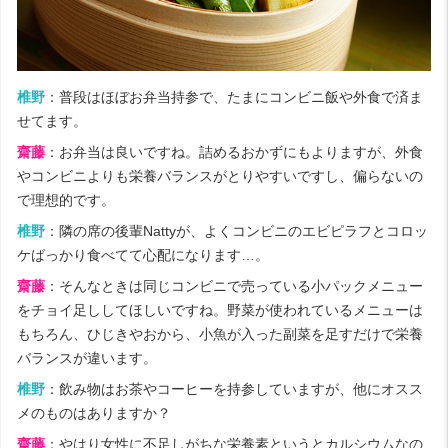
椎野
：普段はほぼお弁当持参で、たまにコンビニ飯や外食で済ま
せてます。
齋藤
：お弁当は良いですね。詰めるおかずにもよりますが、外食
やコンビニよりも栄養バランスがとりやすいですし、偏らないの
で理想的です。
椎野
：隣の席の後輩Nattyが、よくコンビニのエビピラフとコロッ
ケばっかり食べてて心配になります…。
齋藤
：そんなときは同じコンビニで売っている小パックメニュー
をチョイ足ししてほしいですね。野菜が使われているメニューは
もちろん、ひじきやおから、小魚が入った副菜を足すだけで栄養
バランスが違います。
椎野
：飲み物はお茶やコーヒーを持参していますが、他にオスス
メのものはありますか？
齋藤
：やはり女性に不足しがちな栄養素というとカルシウムなの