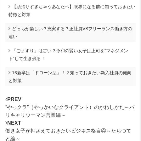
【頑張りすぎちゃうあなたへ】限界になる前に知っておきたい
特徴と対策
どっちが楽しい？充実する？正社員VSフリーランス働き方の
違い
「ごますり」は古い？令和の賢い女子は上司を“マネジメン
ト”して生き残る！
16新卒は「ドローン型」！？知っておきたい新入社員の傾向
と対策
PREV
“やっクラ”（やっかいなクライアント）のかわしかた～バ
リキャリウーマン営業編～
NEXT
働き女子が押さえておきたいビジネス格言④～たちつて
と編～