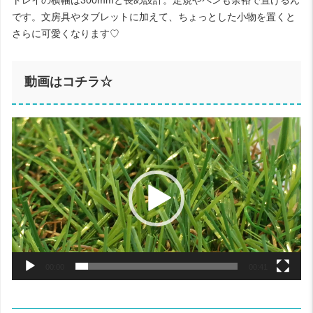
トレイの横幅は300mmと長め設計。定規やペンも余裕で置けるん
です。文房具やタブレットに加えて、ちょっとした小物を置くと
さらに可愛くなります♡
動画はコチラ☆
動
画
プ
レ
ー
ヤ
ー
00:00
00:41