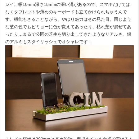
レイ。幅10mm深さ15mmの深い溝があるので、スマホだけでは
なくタブレットや薄めのキーボードも立てかけられちゃうんで
す。機能もさることながら、やはり魅力はその見た目。同じよう
な芝の色でもビミョーに色が変えてあったり、枯れ芝が混ぜてあ
ったり…まるで公園の芝生を切り出してきたようなリアルさ。銀
のアルミもスタイリッシュでオシャレです！