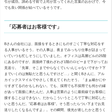
引が成功。諦める寸前で上司が言ってくれた言葉のおかげで、今
でも良い関係が結べているそうです。
「応募者はお客様です」
Bさんの会社には、面接をするときにものすごく丁寧な対応をす
る人事がいるそう。その人事は、夜までみっちり仕事が詰まって
いていつも忙しそうにしていました。オフィスは高層ビルの25階
にあるのですが、面接終了後わざわざ1階のロビーまで下がってお
見送り。「先輩、そこまでやらなくていいんじゃないですか？下
までいくのは無駄だと思うんですけど…」と聞くBさんに、アル
カイックスマイルでやさしく答えてくれたそう。「まぁ確かにや
りすぎてるのかもしれない。でも、採用でも不採用でも何かの縁
があって面接に来たんだ。人事は営業のように最前線でお客様に
接することはできない。だからこういうところで丁寧に対応した
いと思うんだ。”応募者はお客様”。そう思ったらつい下までお見
送りしたくなるんですよ」。その瞬間、後光が差したかと思うく