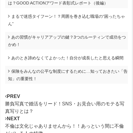
は？GOOD ACTIONアワード表彰式レポート（後編）
まるで迷惑タイフーン！？周囲を巻き込む職場の“困ったちゃ
ん”
あの習慣がキャリアアップの鍵？3つのルーティンで成功をつ
かめ！
あのとき諦めなくてよかった！自分が成長したと思える瞬間
保険をみんなの公平な制度にするために…知っておきたい「告
知」の重要性！
PREV
勝負写真で婚活をリード！SNS・お見合い用のモテる写
真写りとは？
NEXT
不倫は文化じゃありませんから！！あっという間に不倫