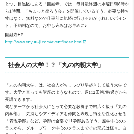
とつ、目黒区にある「圓融寺」では、毎月最終週の水曜日朝8時か
ら1時間、「ちょっと坐ろう会」を開催しているそう。必要な持ち
物はなく、無料なので仕事前に気軽に行けるのがうれしいポイン
ト。予約制なので、お申し込みはお早めに♪
圓融寺HP
http://www.enyuu-ji.com/event/index.html
社会人の大学！？「丸の内朝大学」
「丸の内朝大学」は、社会人がちょっぴり早起きして通う大学で
す。大学と言っても講座のようなもので、週に1回朝7時過ぎから
受講できます。
旬なテーマから社会人にとって必要な教養まで幅広く扱う「丸の
内学部」、気持ちやアイディアを仲間と表現し街を活性化させる
「表現学部」など、学部は全部で11学部あるそう。座学中心のク
ラスから、グループワーク中心のクラスまでその形式は様々。自