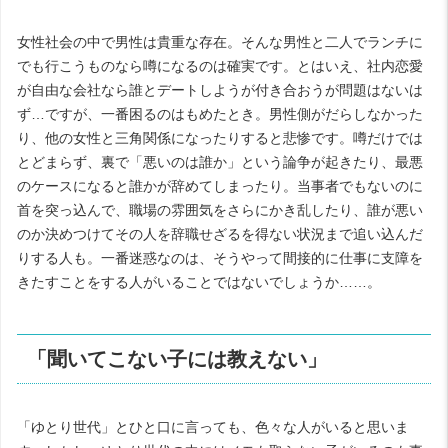
女性社会の中で男性は貴重な存在。そんな男性と二人でランチに
でも行こうものなら噂になるのは確実です。とはいえ、社内恋愛
が自由な会社なら誰とデートしようが付き合おうが問題はないは
ず…ですが、一番困るのはもめたとき。男性側がだらしなかった
り、他の女性と三角関係になったりすると悲惨です。噂だけでは
とどまらず、裏で「悪いのは誰か」という論争が起きたり、最悪
のケースになると誰かが辞めてしまったり。当事者でもないのに
首を突っ込んで、職場の雰囲気をさらにかき乱したり、誰が悪い
のか決めつけてその人を辞職せざるを得ない状況まで追い込んだ
りする人も。一番迷惑なのは、そうやって間接的に仕事に支障を
きたすことをする人がいることではないでしょうか……。
「聞いてこない子には教えない」
「ゆとり世代」とひと口に言っても、色々な人がいると思いま