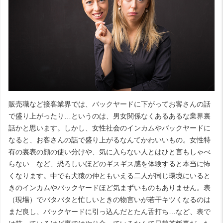
販売職など接客業界では、バックヤードに下がってお客さんの話
で盛り上がったり…というのは、男女関係なくあるあるな業界裏
話かと思います。しかし、女性社会のインカムやバックヤードに
なると、お客さんの話で盛り上がるなんてかわいいもの。女性特
有の裏表の顔の使い分けや、気に入らない人とはひと言もしゃべ
らない…など、恐ろしいほどのギスギス感を体験すると本当に怖
くなります。中でも犬猿の仲ともいえる二人が同じ環境にいると
きのインカムやバックヤードほど気まずいものもありません。表
（現場）でバタバタと忙しいときの物言いが若干キツくなるのは
まだ良し、バックヤードに引っ込んだとたん舌打ち…など、表で