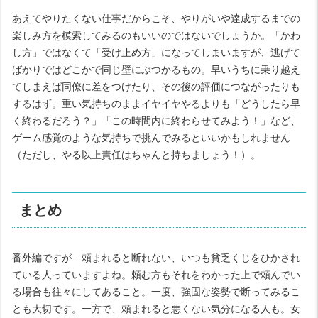
あえてやりたくない仕事だからこそ、やりがいや達成するまでの
楽しみ方を模索してみるのもいいのではないでしょうか。「かわ
し方」ではなくて「受け止め方」になってしまいますが、逃げて
ばかりではどこかで同じ壁にぶつかるもの。早いうちに乗り越え
てしまえば同僚に差をつけたり、その後の評価につながったりも
するはず。重い気持ちのままイヤイヤやるよりも「どうしたら早
く終わるだろう？」「この時間内に終わらせてみよう！」など、
ゲーム感覚のような気持ちで挑んでみるといいかもしれません
（ただし、やる以上責任はちゃんと持ちましょう！）。
まとめ
番外編ですが…頼まれると断れない、いつも貧乏くじをひかされ
ている人っていますよね。頼む方もそれをわかった上で頼んでい
る場合も往々にしてあること。一度、強固な姿勢で断ってみるこ
とも大切です。一方で、頼まれると悪くない気分になる人も。女