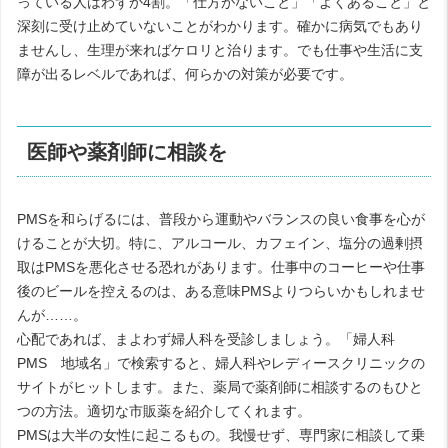
っている人はわずか4割。「仕方がないこと」「よくあること」と
深刻に受け止めていないことがわかります。確かに病気でもあり
ませんし、生理が来ればケロリと治ります。でも仕事や生活に支
障が出るレベルであれば、何らかの対策が必要です。
医師や薬剤師に相談を
PMSを和らげるには、普段から運動やバランスの良い食事を心が
けることが大切。特に、アルコール、カフェイン、塩分の過剰摂
取はPMSを悪化させる恐れがあります。仕事中のコーヒーや仕事
後のビールを控えるのは、ある意味PMSよりつらいかもしれませ
んが……。
心配であれば、まよわず婦人科を受診しましょう。「婦人科
PMS 地域名」で検索すると、婦人科やレディースクリニックの
サイトがヒットします。また、薬局で薬剤師に相談するのもひと
つの方法。適切な市販薬を紹介してくれます。
PMSは大半の女性に起こるもの。我慢せず、専門家に相談して乗