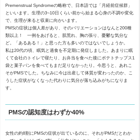
Premenstrual Syndromeの略称で、日本語では「月経前症候群」
といいます。生理の3~10日くらい前から始まる心身の不調や変化
で、生理が来ると収束に向かいます。
PMSの症状は個人差があり、そのバリエーションはなんと200種
類以上！ 一例をあげると、肌荒れ、胸の張り、憂鬱な気分な
ど。「あるある！」と思った方も多いのではないでしょうか。
私は20代の頃、眠気と過食を不定期に発症しました。あまりに眠
くて会社のトイレで寝たり、お弁当を食べた後にポテトチップス1
袋と菓子パンを食べてもまだ足りなかったり。今思うと、あれこ
そがPMSでした。ちなみに今は出産して体質が変わったのか、こ
うした症状がなくなった代わりに気分が落ち込みがちになりま
す。
PMSの認知度はわずか40%
女性の約8割にPMSの症状が出ているのに、それがPMSだとわか