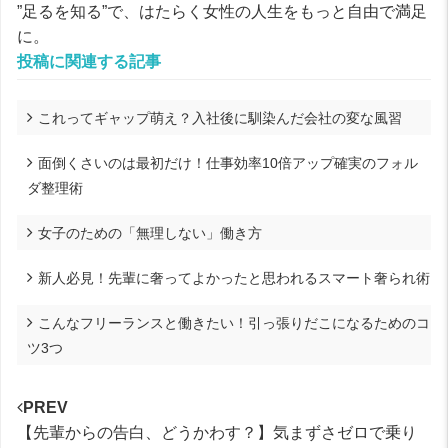
”足るを知る”で、はたらく女性の人生をもっと自由で満足
に。
投稿に関連する記事
これってギャップ萌え？入社後に馴染んだ会社の変な風習
面倒くさいのは最初だけ！仕事効率10倍アップ確実のフォル
ダ整理術
女子のための「無理しない」働き方
新人必見！先輩に奢ってよかったと思われるスマート奢られ術
こんなフリーランスと働きたい！引っ張りだこになるためのコ
ツ3つ
PREV
【先輩からの告白、どうかわす？】気まずさゼロで乗り