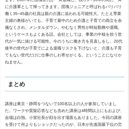
に介護軍として帰ってきます。団塊ジュニアと呼ばれるバリバリ
働く35~45歳の社員は親の介護に追われる可能性大。たとえ専業
主婦の奥様がいても、子育て最中のため介護と子育ての両立を余
儀なくされ、メンタルダウン。やむなく男性が時短勤務や退職。
というケースもよくある話。会社としては、事業の中核を担う世
代が一気に抜ける可能性。今のうちに働き方を見直しをし、20代
後半の世代が子育てによる退職リスクを下げないと、介護も子育
てもない世代だけに仕事のしわ寄せがくる。ということになりか
ねません。
まとめ
講座は東京・静岡をつないで100名以上の人が参加していまし
た。ワークや質疑応答なども含めた講座は4時間以上にもおよび、
会場は白熱。小室社長が顔を出す場面もありました。今回の講座
を受けて何よりもショックだったのが、日本が先進国最下位の労