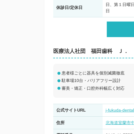
日、第１日曜
休診日/定休日
日
医療法人社団 福田歯科 Ｊ． 
患者様ごとに器具を個別滅菌徹底
駐車場10台・バリアフリー設計
審美・矯正・口腔外科幅広く対応
公式サイトURL
j-fukuda-dental
住所
北海道室蘭市