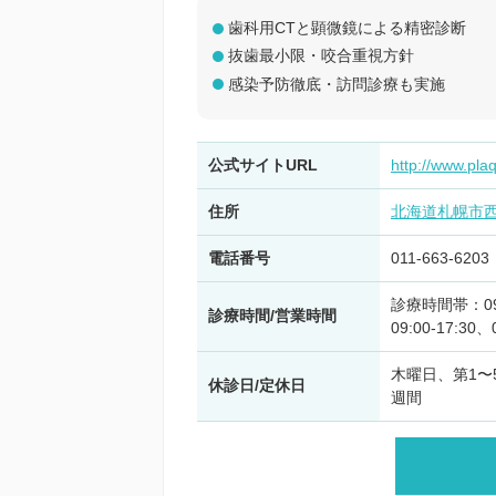
歯科用CTと顕微鏡による精密診断
抜歯最小限・咬合重視方針
感染予防徹底・訪問診療も実施
公式サイトURL
http://www.pla
住所
北海道札幌市
電話番号
011-663-6203
診療時間帯：09:0
診療時間/営業時間
09:00-17:30、
木曜日、第1〜
休診日/定休日
週間