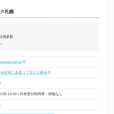
ク札幌
症例多数
い
iwaidental.jp/
中央区南二条西３丁目２０番地
4
:00-19:00 / 外来受付時間帯：情報なし
日