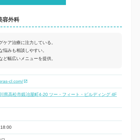
美容外科
グケア治療に注力している。
な悩みも相談しやすい。
など幅広いメニューを提供。
pras-cl.com/
8 香川県高松市鍛冶屋町4-20 ツー・フィート・ビルディング 4F
18:00