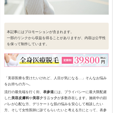
本記事にはプロモーションが含まれます。
一部のリンクから収益を得ることがありますが、内容は公平性
を保って制作しています。
「美容医療を受けたいけれど、人目が気になる…」そんなお悩み
をお持ちの方へ。
流行の最先端を行く街、
表参道
には、プライバシーに最大限配慮
した
美容皮膚科
や
美容クリニック
が多数存在します。施術中の顔
バレが心配な方、デリケートな肌の悩みを安心して相談したい
方、そして女性医師に診てもらいたいと考える方にとって、表参