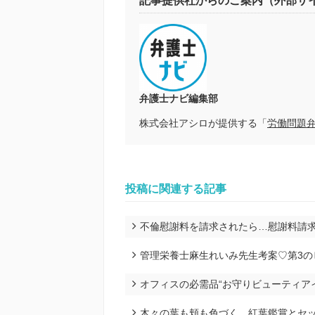
記事提供社からのご案内（外部サ
弁護士ナビ編集部
株式会社アシロが提供する「
労働問題
投稿に関連する記事
不倫慰謝料を請求されたら…慰謝料請
管理栄養士麻生れいみ先生考案♡第3の
オフィスの必需品“お守りビューティア
木々の葉も頬も色づく…紅葉鑑賞とセ