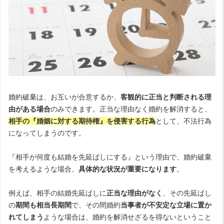
婚約破棄は、お互いが合意するか、
客観的に正当と判断される理
由がある場合
のみできます。正当な理由なく婚約を解消すると、
相手の『婚姻に対する期待権』を侵害する行為
として、不法行為
になってしまうのです。
『相手が何度も結婚を先延ばしにする』という理由で、婚約破棄
を考えるような場合、
具体的な状況が重要になります
。
例えば、相手の結婚先延ばしに
正当な理由がなく
、その先延ばし
の
期間も相当長期間
で、その間婚約
当事者が不安定な立場に置か
れてしまう
ような場合は、婚約を解消せざるを得ないということ