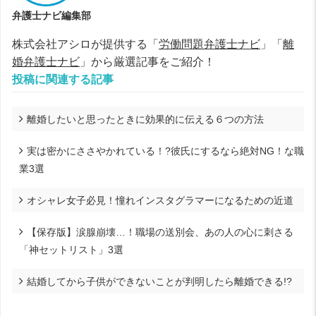
弁護士ナビ編集部
株式会社アシロが提供する「
労働問題弁護士ナビ
」「
離
婚弁護士ナビ
」から厳選記事をご紹介！
投稿に関連する記事
離婚したいと思ったときに効果的に伝える６つの方法
実は密かにささやかれている！?彼氏にするなら絶対NG！な職
業3選
オシャレ女子必見！憧れインスタグラマーになるための近道
【保存版】涙腺崩壊…！職場の送別会、あの人の心に刺さる
「神セットリスト」3選
結婚してから子供ができないことが判明したら離婚できる!?