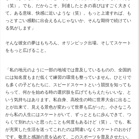
（笑）。でも、だからこそ、到達したときの喜びはすごく大きく
て。ある意味、快感に近いような（笑）。もっと上達すれば、も
っとすごい感動に出会えるんじゃないか、そんな期待で続けてい
る気がします」
そんな彼女の夢はもちろん、オリンピック出場。そしてスケート
をもっと広げること。
「私の地元のように一部の地域では普及しているものの、全国的
には知名度もまだ低くて練習の環境も整っていません。ひとりで
も多くの子どもたちに、スピードスケートという競技を知っても
らって、何かを始める時の選択肢を広げてもらえたらいいな、と
いう気持ちはあります。私自身、高校生の時に世界大会に出るこ
とが出来て、見える景色が変わって世界も広がった。小さなころ
から私の人生にはスケートがいて、ずっとともに歩んできて、つ
らくて別れたいと思ったことも何度もあるけど（笑）。でも、私
が充実した生活を送ってこれたのは間違いなくスケートのおかげ
です。敬意と感謝の意を込めて、このスポーツを普及させたい。