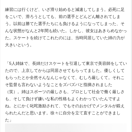
練習には行くけど、いざ滑り始めると減速してしまう。必死に足
をこいで、滑ろうとしても、前の選手とどんどん離されてしま
う。以前は勝てた選手たちにも負けるようになってしまった、そ
んな状態がなんと2年間も続いた。しかし、彼女はあきらめなかっ
た。スケートを続けてこれたのには、当時同居していた姉の力が
大きいという。
「5人姉妹で、長姉だけスケートを引退して東京で美容師をしてい
たので、上京してからは同居させてもらってました。優しくして
もらったとか全然そんなんじゃなくて、むしろ厳しくて。それこ
そ監督も言わないようなことをズバズバと指摘されました
（笑）。姉はスポーツの厳しさも、プロとして社会で働く厳しさ
も、そして負けず嫌いな私の性格もよくわかっていたんですよ
ね。とにかく叱咤激励されて、でもそのおかげでメンタルが鍛え
られたんだと思います。徐々に自分を立て直すことができまし
た」