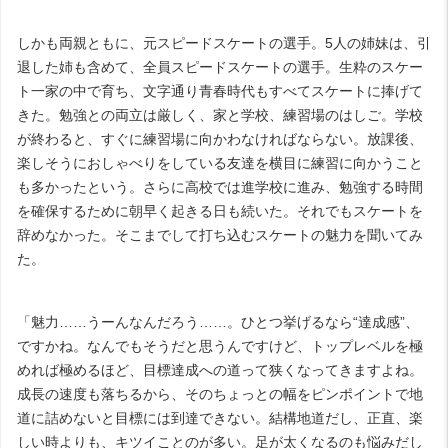
しかも両親ともに、元スピードスケートの選手。5人の姉妹は、引
退した姉も含めて、全員スピードスケートの選手。生粋のスケー
ト一家の中で育ち、文字通り青春時代もすべてスケートに捧げて
きた。勉強との両立は厳しく、家と学校、練習場のはしご。学校
が終わると、すぐに練習場に向かわなければならない。放課後、
楽しそうにおしゃべりをしている友達を横目に練習に向かうこと
も多かったという。さらに高校では進学校に進み、勉強する時間
を確保するために朝早く起きる日も続いた。それでもスケートを
辞めなかった。そこまでして打ち込むスケートの魅力を聞いてみ
た。
「魅力……うーんなんだろう……。ひとつ挙げるなら“達成感”、
ですかね。なんでもそうだと思うんですけど、トップレベルを極
めれば極めるほど、目標達成への道って狭くなってきますよね。
成長の速度も落ちるから、そのちょっとの幅をピンポイントで地
道に詰めないと目標には到達できない。結構地道だし、正直、楽
しい時よりも、キツイことのが多い。足が太くなるのも悩みだし