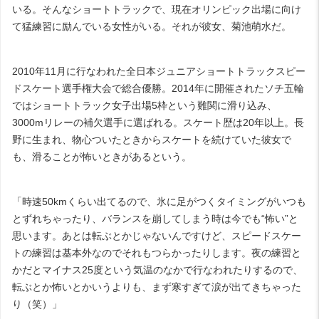
いる。そんなショートトラックで、現在オリンピック出場に向け
て猛練習に励んでいる女性がいる。それが彼女、菊池萌水だ。
2010年11月に行なわれた全日本ジュニアショートトラックスピー
ドスケート選手権大会で総合優勝。2014年に開催されたソチ五輪
ではショートトラック女子出場5枠という難関に滑り込み、
3000mリレーの補欠選手に選ばれる。スケート歴は20年以上。長
野に生まれ、物心ついたときからスケートを続けていた彼女で
も、滑ることが怖いときがあるという。
「時速50kmくらい出てるので、氷に足がつくタイミングがいつも
とずれちゃったり、バランスを崩してしまう時は今でも“怖い”と
思います。あとは転ぶとかじゃないんですけど、スピードスケー
トの練習は基本外なのでそれもつらかったりします。夜の練習と
かだとマイナス25度という気温のなかで行なわれたりするので、
転ぶとか怖いとかいうよりも、まず寒すぎて涙が出てきちゃった
り（笑）」