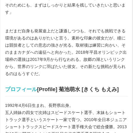
そのためにも、まずはしっかりと結果を残していきたいと思いま
す」
まだまだ自身も発展途上だと謙遜しつつも、それでも挑戦できる
環境があるのはありがたいと言う。素朴な印象の彼女だが、瞳に
は競技者としての意志の強さが光る。取材後は練習に向かい、そ
のままカナダへの遠征へと向かった。2018年平昌オリンピック出
場枠の選抜は2017年9月から行なわれる。故郷の湖というリンク
から、世界のリンクに羽ばたいた彼女。その新たな挑戦が見られ
るのはもうすぐだ。
プロフィール
[Profile]
菊池萌水 [きくち もえみ]
1992年4月6日生まれ、長野県出身。
五人姉妹の四女で次姉はスピードスケート選手、末妹もショート
トラック選手というスケート一家で育つ。2010年全日本ジュニア
ショートトラックスピードスケート選手権大会で総合優勝。2013