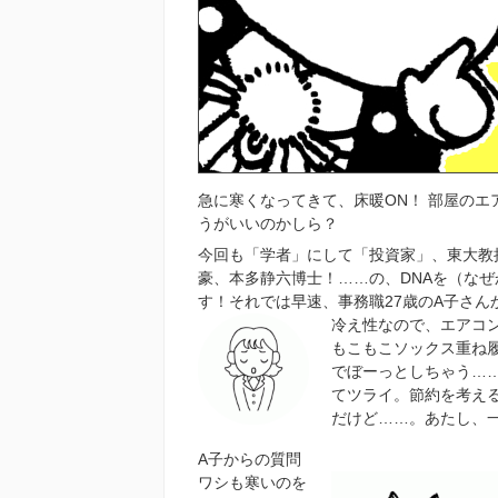
急に寒くなってきて、床暖ON！ 部屋の
うがいいのかしら？
今回も「学者」にして「投資家」、東大教
豪、本多静六博士！……の、DNAを（なぜ
す！それでは早速、事務職27歳のA子さん
冷え性なので、エアコ
もこもこソックス重ね
でぼーっとしちゃう…
てツライ。節約を考え
だけど……。あたし、
A子からの質問
ワシも寒いのを