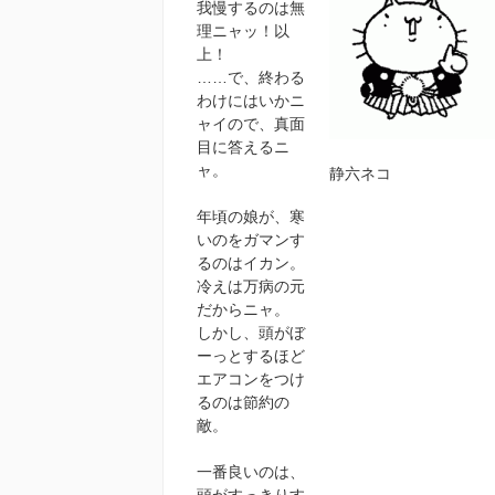
我慢するのは無
理ニャッ！以
上！
……で、終わる
わけにはいかニ
ャイので、真面
目に答えるニ
ャ。
静六ネコ
年頃の娘が、寒
いのをガマンす
るのはイカン。
冷えは万病の元
だからニャ。
しかし、頭がぼ
ーっとするほど
エアコンをつけ
るのは節約の
敵。
一番良いのは、