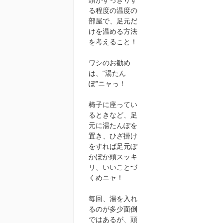
頭がすっきりす
る程度の温度の
部屋で、足元だ
けを温める方法
を考えること！
ワシのお勧め
は、“湯たん
ぽ”ニャっ！
椅子に座ってい
るときなど、足
元に湯たんぽを
置き、ひざ掛け
をすれば足元ぽ
かぽか頭スッキ
リ、いいことづ
くめニャ！
毎回、湯を入れ
るのが多少面倒
ではあるが、頭