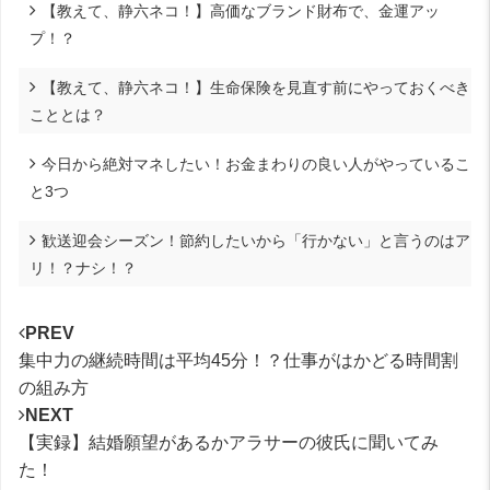
【教えて、静六ネコ！】高価なブランド財布で、金運アッ
プ！？
【教えて、静六ネコ！】生命保険を見直す前にやっておくべき
こととは？
今日から絶対マネしたい！お金まわりの良い人がやっているこ
と3つ
歓送迎会シーズン！節約したいから「行かない」と言うのはア
リ！？ナシ！？
PREV
集中力の継続時間は平均45分！？仕事がはかどる時間割
の組み方
NEXT
【実録】結婚願望があるかアラサーの彼氏に聞いてみ
た！