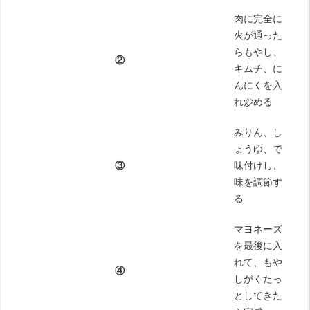
肉に完全に
火が通った
らもやし、
②
キムチ、に
んにくを入
れ炒める
みりん、し
ょうゆ、で
③
味付けし、
味を調節す
る
マヨネーズ
を最後に入
れて、もや
④
しがくたっ
としてきた