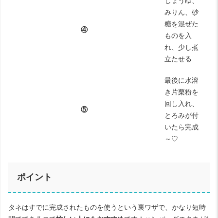
しょうゆ、
みりん、砂
糖を混ぜた
④
ものを入
れ、少し煮
立たせる
最後に水溶
き片栗粉を
回し入れ、
⑤
とろみが付
いたら完成
～♡
ポイント
タネはすでに完成されたものを使うという裏ワザで、かなり短時