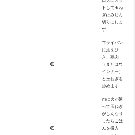
口大にカッ
トして玉ね
ぎはみじん
切りにしま
す
フライパン
に油をひ
き、鶏肉
②
（またはウ
インナー）
と玉ねぎを
炒めます
肉に火が通
って玉ねぎ
がしんなり
したらごは
③
んを投入