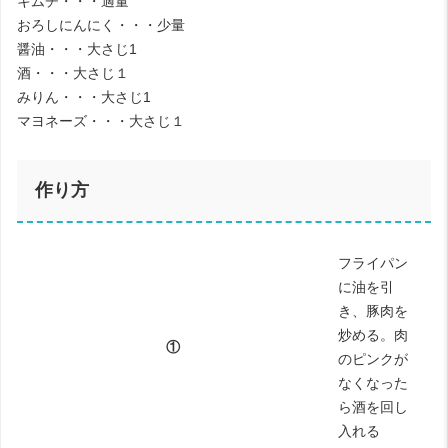
キムチ・・・適量
おろしにんにく・・・少量
醤油・・・大さじ1
酒・・・大さじ１
みりん・・・大さじ1
マヨネーズ・・・大さじ１
作り方
フライパン
に油を引
き、豚肉を
炒める。肉
①
のピンクが
なくなった
ら酒を回し
入れる