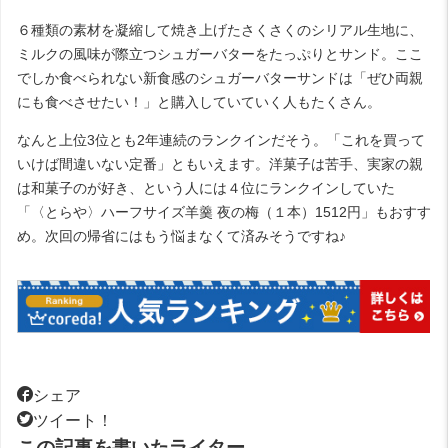
６種類の素材を凝縮して焼き上げたさくさくのシリアル生地に、
ミルクの風味が際立つシュガーバターをたっぷりとサンド。ここ
でしか食べられない新食感のシュガーバターサンドは「ぜひ両親
にも食べさせたい！」と購入していていく人もたくさん。
なんと上位3位とも2年連続のランクインだそう。「これを買って
いけば間違いない定番」ともいえます。洋菓子は苦手、実家の親
は和菓子のが好き、という人には４位にランクインしていた
「〈とらや〉ハーフサイズ羊羹 夜の梅（１本）1512円」もおすす
め。次回の帰省にはもう悩まなくて済みそうですね♪
シェア
ツイート！
この記事を書いたライター