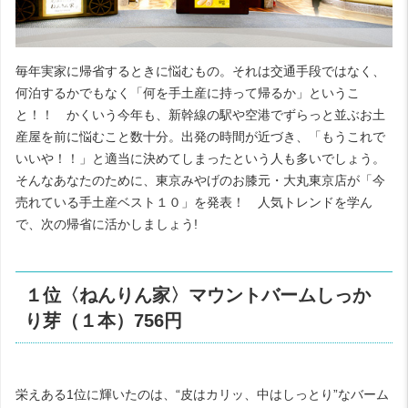
毎年実家に帰省するときに悩むもの。それは交通手段ではなく、
何泊するかでもなく「何を手土産に持って帰るか」というこ
と！！ かくいう今年も、新幹線の駅や空港でずらっと並ぶお土
産屋を前に悩むこと数十分。出発の時間が近づき、「もうこれで
いいや！！」と適当に決めてしまったという人も多いでしょう。
そんなあなたのために、東京みやげのお膝元・大丸東京店が「今
売れている手土産ベスト１０」を発表！ 人気トレンドを学ん
で、次の帰省に活かしましょう!
１位〈ねんりん家〉マウントバームしっか
り芽（１本）756円
栄えある1位に輝いたのは、“皮はカリッ、中はしっとり”なバーム