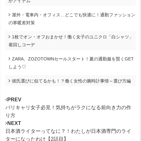
かアイテム
屋外・電車内・オフィス…どこでも快適に！通勤ファッション
の寒暖差対策
1枚でオン・オフおまかせ！働く女子のユニクロ「白シャツ」
着回しコーデ
ZARA、ZOZOTOWNセールスタート！夏の通勤服を賢くGET
しよう♡
彼氏選びに似てるかも！？働く女性の腕時計事情～選び方編
PREV
バリキャリ女子必見！気持ちがラクになる前向き力の作
り方
NEXT
日本酒ライターってなに？！わたしが日本酒専門のライ
ターになったわけ【2話目】