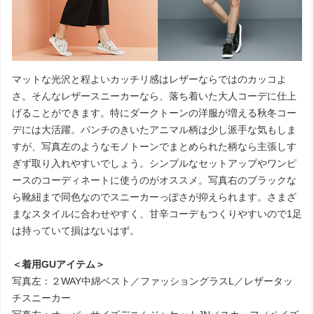
マットな光沢と程よいカッチリ感はレザーならではのカッコよ
さ。そんなレザースニーカーなら、落ち着いた大人コーデに仕上
げることができます。特にダークトーンの洋服が増える秋冬コー
デには大活躍。パンチのきいたアニマル柄は少し派手な気もしま
すが、写真左のようなモノトーンでまとめられた柄なら主張しす
ぎず取り入れやすいでしょう。シンプルなセットアップやワンピ
ースのコーディネートに使うのがオススメ。写真右のブラックな
ら靴紐まで同色なのでスニーカーっぽさが抑えられます。さまざ
まなスタイルに合わせやすく、甘辛コーデもつくりやすいので1足
は持っていて損はないはず。
＜着用GUアイテム＞
写真左：２WAY中綿ベスト／ファッショングラスL／レザータッ
チスニーカー