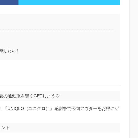
献したい！
！夏の通勤服を賢くGETしよう♡
ート！『UNIQLO（ユニクロ）』感謝祭で今旬アウターをお得にゲ
イント