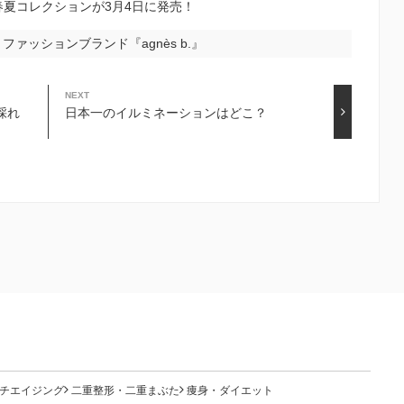
016春夏コレクションが3月4日に発売！
ァッションブランド『agnès b.』
NEXT
採れ
日本一のイルミネーションはどこ？
チエイジング
二重整形・二重まぶた
痩身・ダイエット