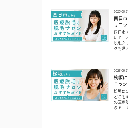
2025.09.1
四日市
リニッ
四日市
い？』
脱毛ク
クを選
2025.09.1
松坂に
ニック
松坂に
どこを
の医療
きましょ