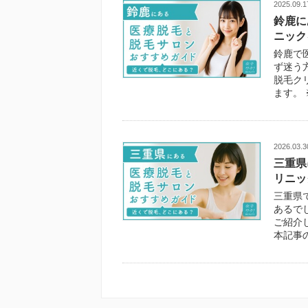
2025.09.1
鈴鹿に
ニック
鈴鹿で
ず迷う
脱毛ク
ます。 
2026.03.3
三重県
リニッ
三重県
あるで
ご紹介
本記事の