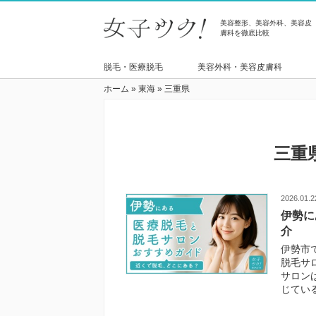
美容整形、美容外科、美容皮
膚科を徹底比較
脱毛・医療脱毛
美容外科・美容皮膚科
ホーム
»
東海
»
三重県
三重
2026.01.2
伊勢に
介
伊勢市
脱毛サ
サロン
じている