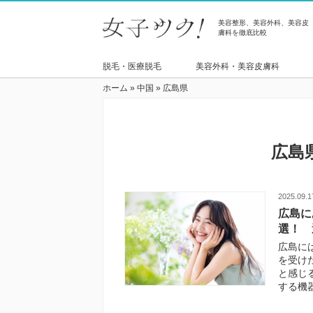
美容整形、美容外科、美容皮
膚科を徹底比較
脱毛・医療脱毛
美容外科・美容皮膚科
ホーム
»
中国
»
広島県
広島
2025.09.1
広島に
選！ 
広島に
を受け
と感じ
する機