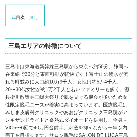
目次
[
]
開く
三島エリアの特徴について
三島市は東海道新幹線三島駅から東京へ約50分、静岡へ
在来線で30分と東西移動が軽快です！富士山の湧水が流
れる町並みに人口約10万9千人、女性は約5万4千人、
20〜30代女性が約1万2千人と若いファミリーも多く、源
兵衛川散策や三嶋大祭りで肌を見せる機会が多いため女
性限定脱毛ニーズが着実に高まっています。医療脱毛は
みしま皮膚科クリニックやあおばクリニック三島院がア
レキサンドライトと蓄熱式ダイオードを併用し、全身＋
VIO5〜6回で40万円台前半、刺激を抑えながら一年以内
完了を目指せます。サロン脱毛はSALON DE LUCA三島