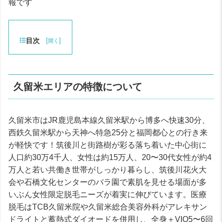
報です
目次
[
]
開く
久留米エリアの特徴について
久留米市はJR鹿児島本線久留米駅から博多へ快速30分、
西鉄久留米駅から天神へ特急25分と福岡都心との行き来
が軽快です！筑後川と街路樹が彩る落ち着いた中心街に
人口約30万4千人、女性は約15万人、20〜30代女性が約4
万人と若い共働き世帯がしっかり暮らし、筑後川花火大
会や石橋文化センターのバラ園で素肌を見せる場面が多
いぶん女性限定脱毛ニーズが着実に伸びています。医療
脱毛はTCB久留米院や久留米総合美容外科がアレキサン
ドライトと蓄熱式ダイオードを併用し、全身＋VIO5〜6回