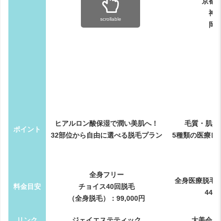
京都
神
scrollable
岡
ヒアルロン酸保湿で潤い美肌へ！
毛質・肌質
ポイント
32部位から自由に選べる脱毛プラン
5種類の医療レ
全身フリー
全身医療脱毛VI
料金目安
チョイス40回脱毛
44,
（全身脱毛）：99,000円
リンク
ジェイエステティック
大美会ク