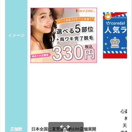
イメージ
心斎
梅
天王
店舗数
日本全国に直営店を約100店舗展開