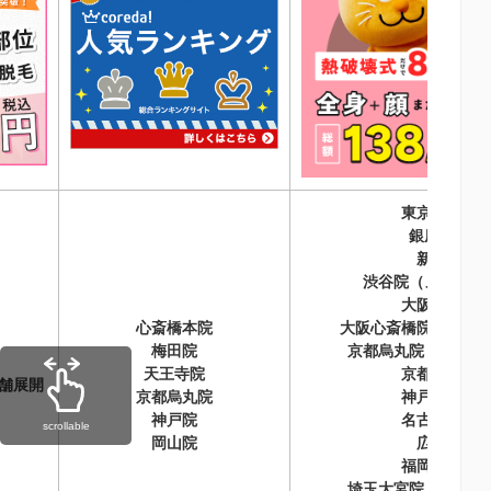
東京エリア
銀座院
新宿院
渋谷院（メンズ併
大阪梅田院
心斎橋本院
大阪心斎橋院（メン
梅田院
京都烏丸院（メンズ
天王寺院
京都駅前院
店舗展開
京都烏丸院
神戸三宮院
神戸院
名古屋栄院
scrollable
岡山院
広島院
福岡天神院
埼玉大宮院（メンズ