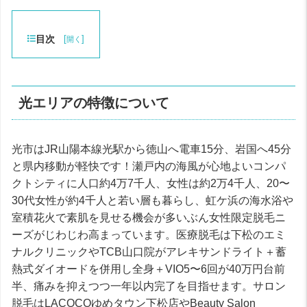
目次
[
]
開く
光エリアの特徴について
光市はJR山陽本線光駅から徳山へ電車15分、岩国へ45分
と県内移動が軽快です！瀬戸内の海風が心地よいコンパ
クトシティに人口約4万7千人、女性は約2万4千人、20〜
30代女性が約4千人と若い層も暮らし、虹ケ浜の海水浴や
室積花火で素肌を見せる機会が多いぶん女性限定脱毛ニ
ーズがじわじわ高まっています。医療脱毛は下松のエミ
ナルクリニックやTCB山口院がアレキサンドライト＋蓄
熱式ダイオードを併用し全身＋VIO5〜6回が40万円台前
半、痛みを抑えつつ一年以内完了を目指せます。サロン
脱毛はLACOCOゆめタウン下松店やBeauty Salon