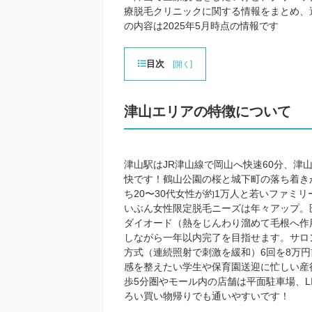
療脱毛クリニックに関する情報をまとめ、
の内容は2025年5月時点の情報です
目次
[
]
開く
津山エリアの特徴について
津山駅はJR津山線で岡山へ快速60分、津
快です！鶴山公園の桜と城下町の落ち着きが
ち20〜30代女性が約1万人と若いファミ
いぶん女性限定脱毛ニーズは年々アップ。
ダイオード（熱をじんわり溜めて毛根へ作用
しながら一年以内完了を目指せます。サロン
方式（連続照射で刺激を緩和）6回を8万
感を整えたい学生や保育園送迎に忙しい産
歩5分圏やモール内の店舗は平面駐車場、L
ろい買い物帰りでも通いやすいです！