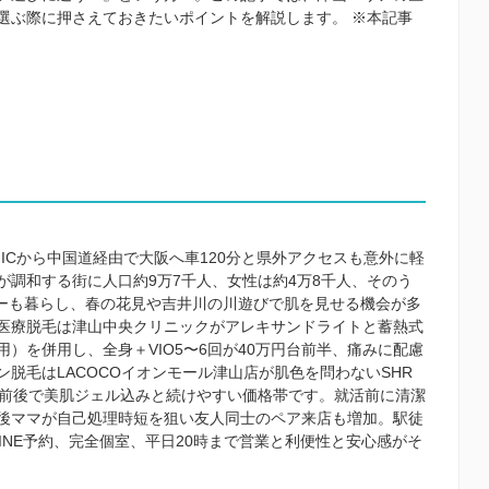
選ぶ際に押さえておきたいポイントを解説します。 ※本記事
山ICから中国道経由で大阪へ車120分と県外アクセスも意外に軽
調和する街に人口約9万7千人、女性は約4万8千人、そのう
リーも暮らし、春の花見や吉井川の川遊びで肌を見せる機会が多
医療脱毛は津山中央クリニックがアレキサンドライトと蓄熱式
）を併用し、全身＋VIO5〜6回が40万円台前半、痛みに配慮
脱毛はLACOCOイオンモール津山店が肌色を問わないSHR
円前後で美肌ジェル込みと続けやすい価格帯です。就活前に清潔
後ママが自己処理時短を狙い友人同士のペア来店も増加。駅徒
INE予約、完全個室、平日20時まで営業と利便性と安心感がそ