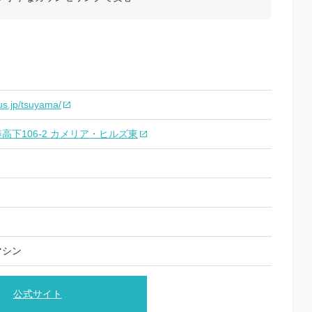
lus.jp/tsuyama/
高下106‑2 カメリア・ヒルズ東
マシン
公式サイト