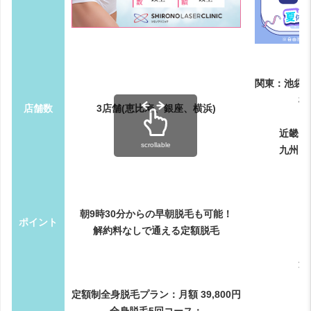
関東：池袋
横
店舗数
3店舗(恵比寿、銀座、横浜)
近畿：
scrollable
九州・
朝9時30分からの早朝脱毛も可能！
ポイント
解約料なしで通える定額脱毛
追
定額制全身脱毛プラン：月額 39,800円