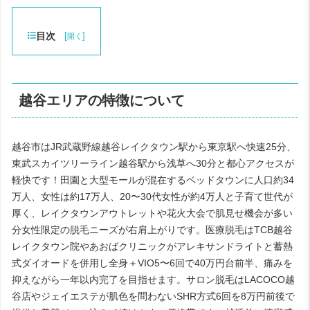
目次
[
]
開く
越谷エリアの特徴について
越谷市はJR武蔵野線越谷レイクタウン駅から東京駅へ快速25分、
東武スカイツリーライン越谷駅から浅草へ30分と都心アクセスが
軽快です！田園と大型モールが混在するベッドタウンに人口約34
万人、女性は約17万人、20〜30代女性が約4万人と子育て世代が
厚く、レイクタウンアウトレットや花火大会で肌見せ機会が多い
分女性限定の脱毛ニーズが右肩上がりです。医療脱毛はTCB越谷
レイクタウン院やあおばクリニックがアレキサンドライトと蓄熱
式ダイオードを併用し全身＋VIO5〜6回で40万円台前半、痛みを
抑えながら一年以内完了を目指せます。サロン脱毛はLACOCO越
谷店やジェイエステが肌色を問わないSHR方式6回を8万円前後で