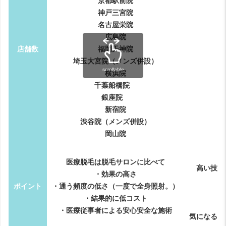
京都駅前院
神戸三宮院
名古屋栄院
広島院
店舗数
福岡天神院
埼玉大宮院（メンズ併設）
scrollable
横浜院
千葉船橋院
銀座院
新宿院
渋谷院（メンズ併設）
岡山院
医療脱毛は脱毛サロンに比べて
高い技術
・効果の高さ
ポイント
・通う頻度の低さ（一度で全身照射。）
・結果的に低コスト
・医療従事者による安心安全な施術
気になる背