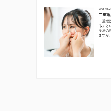
2025.08.2
二重埋
二重埋
る」と
没法の
ますが