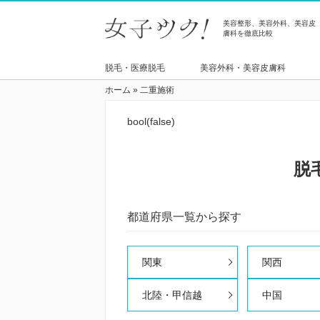
美容整形、美容外科、美容皮
膚科を徹底比較
脱毛・医療脱毛
美容外科・美容皮膚科
ホーム
»
二重施術
bool(false)
脱
都道府県一覧から探す
関東
関西
北陸・甲信越
中国