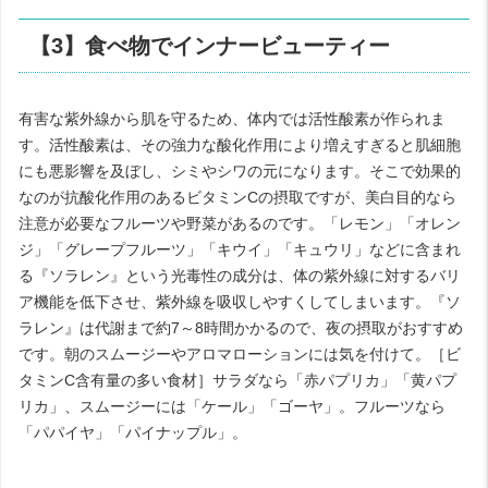
【3】食べ物でインナービューティー
有害な紫外線から肌を守るため、体内では活性酸素が作られま
す。活性酸素は、その強力な酸化作用により増えすぎると肌細胞
にも悪影響を及ぼし、シミやシワの元になります。そこで効果的
なのが抗酸化作用のあるビタミンCの摂取ですが、美白目的なら
注意が必要なフルーツや野菜があるのです。「レモン」「オレン
ジ」「グレープフルーツ」「キウイ」「キュウリ」などに含まれ
る『ソラレン』という光毒性の成分は、体の紫外線に対するバリ
ア機能を低下させ、紫外線を吸収しやすくしてしまいます。『ソ
ラレン』は代謝まで約7～8時間かかるので、夜の摂取がおすすめ
です。朝のスムージーやアロマローションには気を付けて。［ビ
タミンC含有量の多い食材］サラダなら「赤パプリカ」「黄パプ
リカ」、スムージーには「ケール」「ゴーヤ」。フルーツなら
「パパイヤ」「パイナップル」。