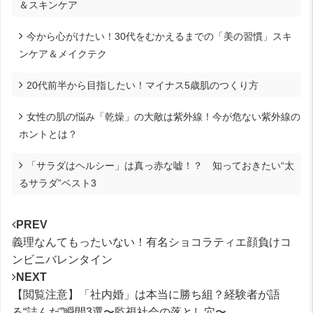
＆スキンケア
今から心がけたい！30代をむかえるまでの「美の習慣」スキ
ンケア＆メイクテク
20代前半から目指したい！マイナス5歳肌のつくり方
女性の肌の悩み「乾燥」の大敵は紫外線！今が危ない紫外線の
ホントとは？
「サラダはヘルシー」は真っ赤な嘘！？ 知っておきたい“太
るサラダ”ベスト3
PREV
義理なんてもったいない！有名ショコラティエ顔負けコ
ンビニバレンタイン
NEXT
【閲覧注意】「社内婚」は本当に勝ち組？経験者が語
る“詰んだ”瞬間3選〜監視社会の落とし穴〜