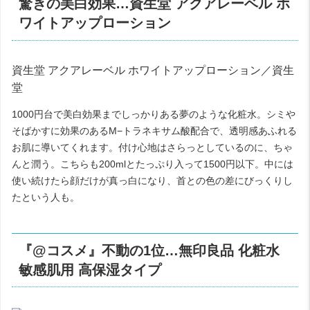
驚きの美白効果…資生堂 アクアレーベル ホ
ワイトアップローション
資生堂 アクアレーベル ホワイトアップローション／資生
堂
1000円台で美白効果までしっかりある夢のような化粧水。シミや
そばかすに効果のあるM−トラネキサム酸配合で、透明感あふれる
お肌に導いてくれます。付け心地はさらっとしているのに、ちゃ
んと潤う。こちらも200mlとたっぷり入って1500円以下。中には
使い続けたら顔だけが真っ白になり、首との色の差にびっくりし
たという人も。
『@コスメ』不動の1位…無印良品 化粧水
敏感肌用 高保湿タイプ